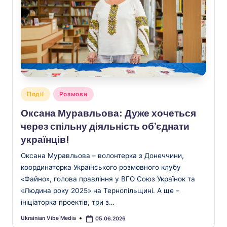
Опубліковано
Події
Розмови
у
Оксана Муравльова: Дуже хочеться
через спільну діяльність об’єднати
українців!
Оксана Муравльова – волонтерка з Донеччини,
координаторка Українського розмовного клубу
«Файно», голова правління у ВГО Союз Українок та
«Людина року 2025» на Тернопільщині. А ще –
ініціаторка проектів, три з…
Ukrainian Vibe Media
05.06.2026
Опубліковано