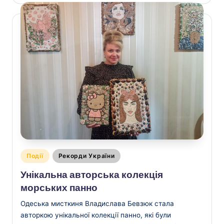
Опубліковано
Події
Рекорди України
у
Унікальна авторська колекція
морських панно
Одеська мисткиня Владислава Бевзюк стала
авторкою унікальної колекції панно, які були