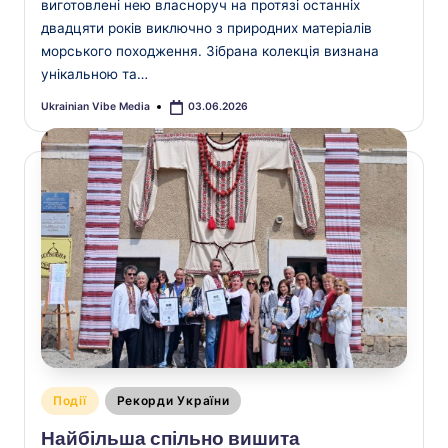
виготовлені нею власноруч на протязі останніх
двадцяти років виключно з природних матеріалів
морського походження. Зібрана колекція визнана
унікальною та…
Ukrainian Vibe Media
03.06.2026
Опубліковано
Опубліковано
Події
Рекорди України
у
Найбільша спільно вишита