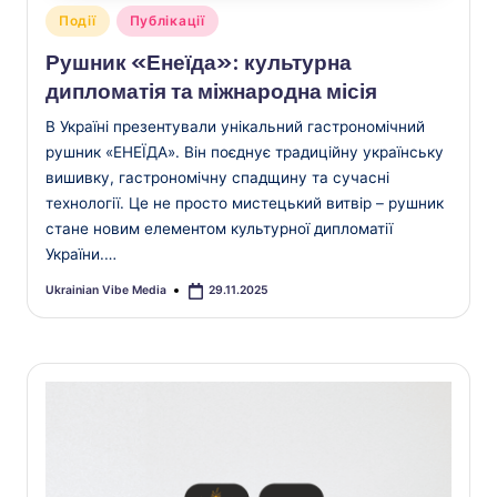
Опубліковано
Події
Публікації
у
Рушник «Енеїда»: культурна
дипломатія та міжнародна місія
В Україні презентували унікальний гастрономічний
рушник «ЕНЕЇДА». Він поєднує традиційну українську
вишивку, гастрономічну спадщину та сучасні
технології. Це не просто мистецький витвір – рушник
стане новим елементом культурної дипломатії
України.…
Ukrainian Vibe Media
29.11.2025
Опубліковано