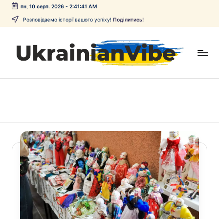
пн, 10 серп. 2026
-
2:41:41 AM
Перейти
Розповідаємо історії вашого успіху!
Поділитись!
до
вмісту
U
Онлайн-
медіа
k
Культура
r
a
i
n
i
a
n