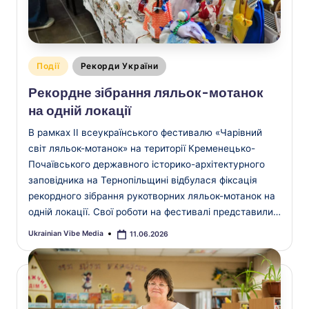
V
i
b
e
Опубліковано
Події
Рекорди України
у
Рекордне зібрання ляльок-мотанок
на одній локації
В рамках ІІ всеукраїнського фестивалю «Чарівний
світ ляльок-мотанок» на території Кременецько-
Почаївського державного історико-архітектурного
заповідника на Тернопільщині відбулася фіксація
рекордного зібрання рукотворних ляльок-мотанок на
одній локації. Свої роботи на фестивалі представили…
Ukrainian Vibe Media
11.06.2026
Опубліковано