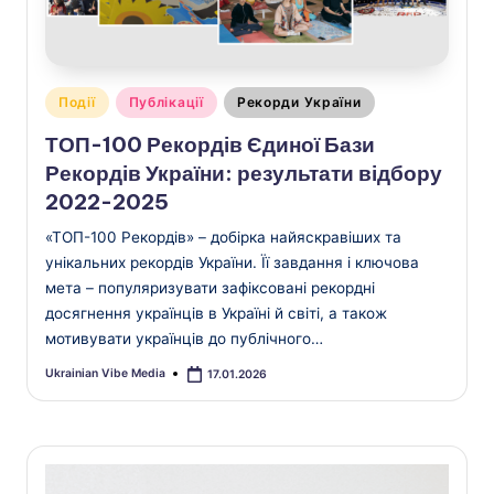
V
i
b
Опубліковано
e
Події
Публікації
Рекорди України
у
ТОП-100 Рекордів Єдиної Бази
Рекордів України: результати відбору
2022-2025
«ТОП-100 Рекордів» – добірка найяскравіших та
унікальних рекордів України. Її завдання і ключова
мета – популяризувати зафіксовані рекордні
досягнення українців в Україні й світі, а також
мотивувати українців до публічного…
Ukrainian Vibe Media
17.01.2026
Опубліковано