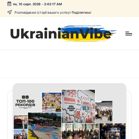
пн, 10 серп. 2026
-
2:43:18 AM
Перейти
Розповідаємо історії вашого успіху!
Поділитись!
до
вмісту
U
Онлайн-
медіа
k
Спецпроекти
r
a
i
n
i
a
n