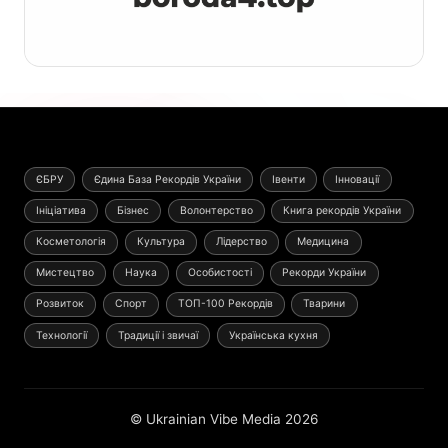
ЄБРУ
Єдина База Рекордів України
Івенти
Інновації
Ініціатива
Бізнес
Волонтерство
Книга рекордів України
Косметологія
Культура
Лідерство
Медицина
Мистецтво
Наука
Особистості
Рекорди України
Розвиток
Спорт
ТОП-100 Рекордів
Тварини
Технології
Традиції і звичаї
Українська кухня
© Ukrainian Vibe Media 2026